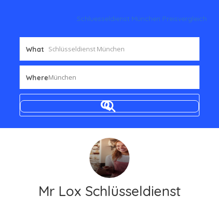
Schluesseldienst München Preisvergleich
What
München
Where
Mr Lox Schlüsseldienst