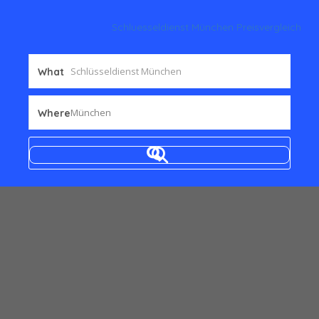
Schluesseldienst München Preisvergleich
What
München
Where